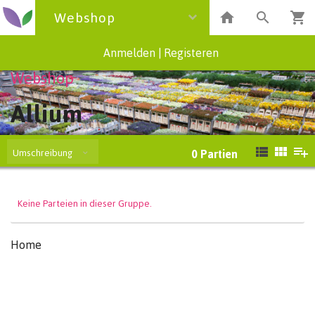
Webshop
Anmelden
|
Registeren
Webshop
Allium
Umschreibung
0
Partien
Keine Parteien in dieser Gruppe.
Home