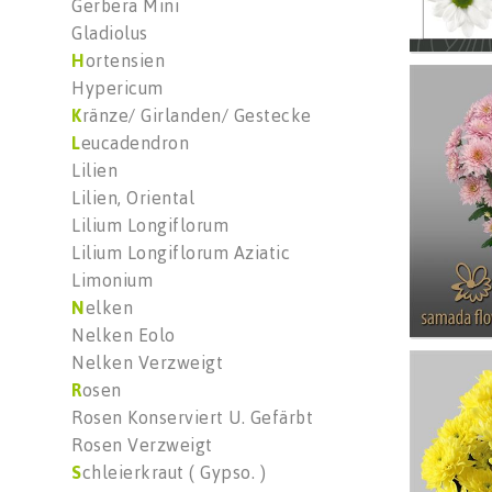
Gerbera Mini
Gladiolus
H
ortensien
Chr T 
Hypericum
Wäh
K
ränze/ Girlanden/ Gestecke
L
eucadendron
Lilien
Lilien, Oriental
Lilium Longiflorum
Lilium Longiflorum Aziatic
Limonium
N
elken
Nelken Eolo
Nelken Verzweigt
Chr T 
R
osen
Wäh
Rosen Konserviert U. Gefärbt
Rosen Verzweigt
S
chleierkraut ( Gypso. )