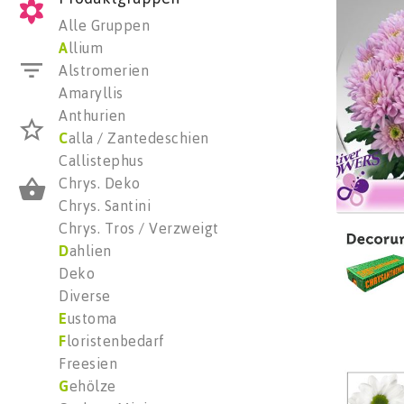
Chr T 
Alle Gruppen
Wäh
A
llium
Alstromerien
Amaryllis
Anthurien
C
alla / Zantedeschien
Callistephus
Chrys. Deko
Chrys. Santini
Chrys. Tros / Verzweigt
Chr T 
D
ahlien
Wäh
Deko
Diverse
E
ustoma
F
loristenbedarf
Freesien
G
ehölze