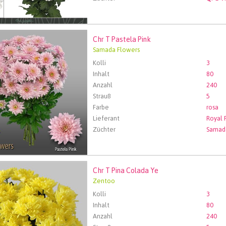
Chr T Pastela Pink
Pastela Pink
Samada Flowers
len Sie zuerst ein Abfartdatum.
Kolli
3
Inhalt
80
Anzahl
240
Strauß
5
Farbe
rosa
Lieferant
Züchter
Samad
Chr T Pina Colada Ye
Pina Colada Ye
Zentoo
len Sie zuerst ein Abfartdatum.
Kolli
3
Inhalt
80
Anzahl
240