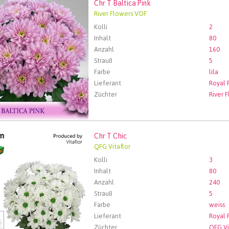
Chr T Baltica Pink
Baltica Pink
River Flowers VOF
len Sie zuerst ein Abfartdatum.
Kolli
2
Inhalt
80
Anzahl
160
Strauß
5
Farbe
lila
Lieferant
Züchter
River 
Chr T Chic
Chic
QFG Vitaflor
len Sie zuerst ein Abfartdatum.
Kolli
3
Inhalt
80
Anzahl
240
Strauß
5
Farbe
weiss
Lieferant
Züchter
QFG Vi