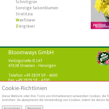
Schnittgrün
Sonstige Saisonblumen
Strelitzia
W
axflower
Z
iergräser
Bloomways GmbH
Veilingstraße B 147
47638 Straelen - Herongen
Telefon: +49 2839 59 - 4600
Fax: +49 2839 59 - 4700
Cookie-Richtlinien
E-Mail: info(at)bloomways.de
Diese Website oder ihre Tools von Drittanbietern verwenden Cookies, die für
erreichen. Sie akzeptieren die Verwendung von Cookies, indem Sie dieses Ba
Accepteren
Weigeren