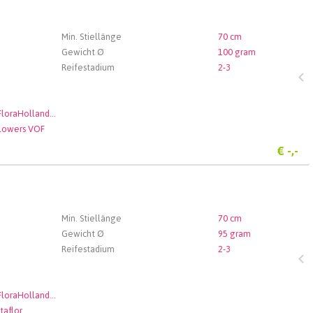
Min. Stiellänge
70 cm
Gewicht Ø
100 gram
Reifestadium
2-3
Royal FloraHolland Aalsmeer
Flowers VOF
€
-,-
Min. Stiellänge
70 cm
Gewicht Ø
95 gram
Reifestadium
2-3
Royal FloraHolland Aalsmeer
taflor