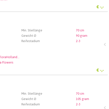
€
-,-
Min. Stiellänge
70 cm
Gewicht Ø
90 gram
Reifestadium
2-3
Royal FloraHolland Aalsmeer
a Flowers
€
-,-
Min. Stiellänge
70 cm
Gewicht Ø
105 gram
Reifestadium
2-3