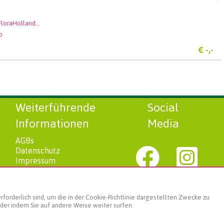
Royal FloraHolland Aalsmeer
o
€
-,-
Weiterführende
Social
Informationen
Media
AGBs
Datenschutz
Impressum
Landgard
forderlich sind, um die in der Cookie-Richtlinie dargestellten Zwecke zu
oder indem Sie auf andere Weise weiter surfen.