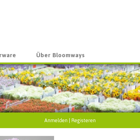
rware
Über Bloomways
Anmelden
|
Registeren