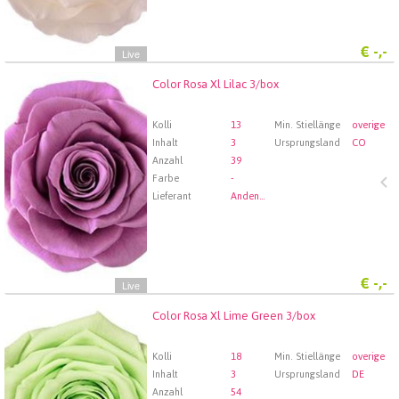
€
-,-
Live
Color Rosa Xl Lilac 3/box
Color Rosa Xl Lilac 3/box
Wählen Sie zuerst ein Abfartdatum.
Kolli
13
Min. Stiellänge
overige
Inhalt
3
Ursprungsland
CO
Anzahl
39
Farbe
-
Lieferant
Andenstolz Handel GmbH
€
-,-
Live
Color Rosa Xl Lime Green 3/box
Color Rosa Xl Lime Green 3/box
Wählen Sie zuerst ein Abfartdatum.
Kolli
18
Min. Stiellänge
overige
Inhalt
3
Ursprungsland
DE
Anzahl
54