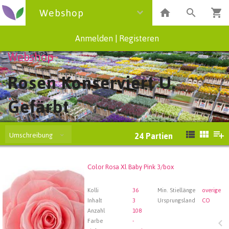
Webshop
Anmelden
|
Registeren
Webshop
Rosen Konserviert U.
Gefärbt
Umschreibung
24
Partien
Color Rosa Xl Baby Pink 3/box
Color Rosa Xl Baby Pink 3/box
Wählen Sie zuerst ein Abfartdatum.
Kolli
36
Min. Stiellänge
overige
Inhalt
3
Ursprungsland
CO
Anzahl
108
Farbe
-