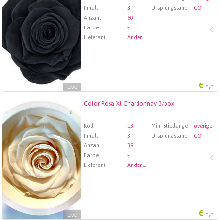
Inhalt
3
Ursprungsland
CO
Anzahl
60
Farbe
-
Lieferant
Andenstolz Handel GmbH
€
-,-
Live
Color Rosa Xl Chardonnay 3/box
Color Rosa Xl Chardonnay 3/box
Wählen Sie zuerst ein Abfartdatum.
Kolli
13
Min. Stiellänge
overige
Inhalt
3
Ursprungsland
CO
Anzahl
39
Farbe
-
Lieferant
Andenstolz Handel GmbH
€
-,-
Live