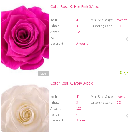
Color Rosa Xl Hot Pink 3/box
Color Rosa Xl Hot Pink 3/box
Wählen Sie zuerst ein Abfartdatum.
Kolli
41
Min. Stiellänge
overige
Inhalt
3
Ursprungsland
CO
Anzahl
123
Farbe
-
Lieferant
Andenstolz Handel GmbH
€
-,-
Live
Color Rosa Xl Ivory 3/box
Color Rosa Xl Ivory 3/box
Wählen Sie zuerst ein Abfartdatum.
Kolli
41
Min. Stiellänge
overige
Inhalt
3
Ursprungsland
CO
Anzahl
123
Farbe
-
Lieferant
Andenstolz Handel GmbH