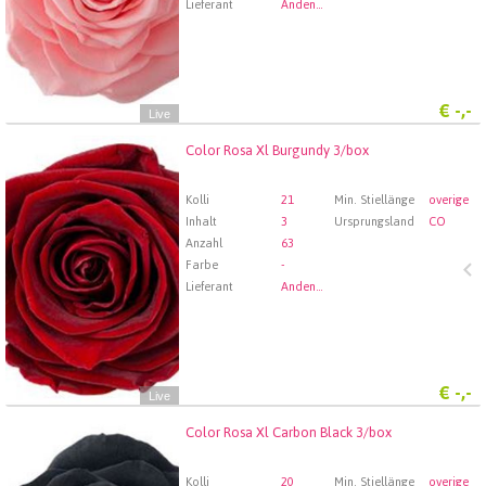
Lieferant
Andenstolz Handel GmbH
€
-,-
Live
Color Rosa Xl Burgundy 3/box
Color Rosa Xl Burgundy 3/box
Wählen Sie zuerst ein Abfartdatum.
Kolli
21
Min. Stiellänge
overige
Inhalt
3
Ursprungsland
CO
Anzahl
63
Farbe
-
Lieferant
Andenstolz Handel GmbH
€
-,-
Live
Color Rosa Xl Carbon Black 3/box
Color Rosa Xl Carbon Black 3/box
Wählen Sie zuerst ein Abfartdatum.
Kolli
20
Min. Stiellänge
overige