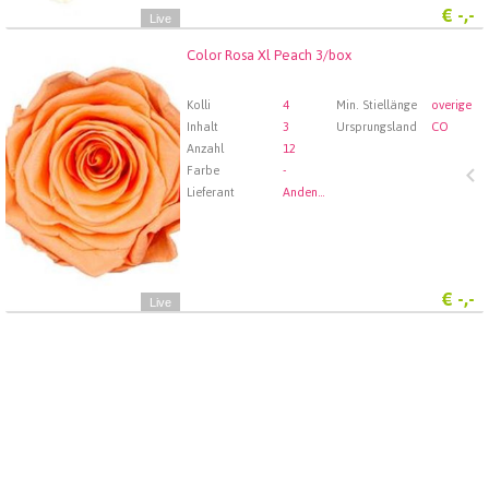
€
-,-
Live
Color Rosa Xl Peach 3/box
Color Rosa Xl Peach 3/box
Wählen Sie zuerst ein Abfartdatum.
Kolli
4
Min. Stiellänge
overige
Inhalt
3
Ursprungsland
CO
Anzahl
12
Farbe
-
Lieferant
Andenstolz Handel GmbH
€
-,-
Live