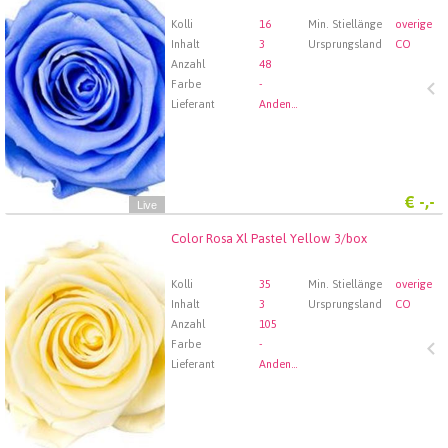
Wählen Sie zuerst ein Abfartdatum.
Kolli
16
Min. Stiellänge
overige
Inhalt
3
Ursprungsland
CO
Anzahl
48
Farbe
-
Lieferant
Andenstolz Handel GmbH
€
-,-
Live
Color Rosa Xl Pastel Yellow 3/box
Color Rosa Xl Pastel Yellow 3/box
Wählen Sie zuerst ein Abfartdatum.
Kolli
35
Min. Stiellänge
overige
Inhalt
3
Ursprungsland
CO
Anzahl
105
Farbe
-
Lieferant
Andenstolz Handel GmbH