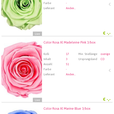
Farbe
-
Lieferant
Andenstolz Handel GmbH
€
-,-
Live
Color Rosa Xl Madeleine Pink 3/box
Color Rosa Xl Madeleine Pink 3/box
Wählen Sie zuerst ein Abfartdatum.
Kolli
17
Min. Stiellänge
overige
Inhalt
3
Ursprungsland
CO
Anzahl
51
Farbe
-
Lieferant
Andenstolz Handel GmbH
€
-,-
Live
Color Rosa Xl Marine Blue 3/box
Color Rosa Xl Marine Blue 3/box