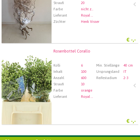
Strauß
20
Farbe
nicht zugewiesen
Lieferant
Royal FloraHolland Aalsmeer
Züchter
Henk Visser
€
-,-
Rosenbottel Corallo
Rosenbottel Corallo
Wählen Sie zuerst ein Abfartdatum.
Kolli
6
Min. Stiellänge
40 cm
Inhalt
100
Ursprungsland
IT
Anzahl
600
Reifestadium
2-3
Strauß
10
Farbe
orange
Lieferant
Royal FloraHolland Aalsmeer
€
-,-