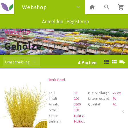
Webshop
Anmelden
|
Registeren
Webshop
Gehölze
Umschreibung
4
Partien
Berk Geel
Berk Geel
Wählen Sie zuerst ein Abfartdatum.
Kolli
31
Min. Stiellänge
70 cm
Inhalt
100
Ursprungsland
PL
Anzahl
3100
Qualität
A1
Strauß
100
Farbe
nicht zugewiesen
Lieferant
Multicolor Flower