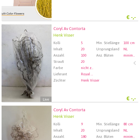
€
-,-
Coryl Av Contorta
Coryl Av Contorta
Henk Visser
Wählen Sie zuerst ein Abfartdatum.
Kolli
5
Min. Stiellänge
100 cm
Inhalt
20
Ursprungsland
NL
Anzahl
100
Anz. Blüten
minimaal 100
Strauß
20
Farbe
nicht zugewiesen
Lieferant
Royal FloraHolland Aalsmeer
Züchter
Henk Visser
€
-,-
Live
Coryl Av Contorta
Coryl Av Contorta
Henk Visser
Wählen Sie zuerst ein Abfartdatum.
Kolli
9
Min. Stiellänge
80 cm
Inhalt
20
Ursprungsland
NL
Anzahl
180
Anz. Blüten
minimaal 80