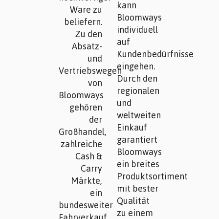
kann
Ware zu
Bloomways
beliefern.
individuell
Zu den
auf
Absatz-
Kundenbedürfnisse
und
eingehen.
Vertriebswegen
Durch den
von
regionalen
Bloomways
und
gehören
weltweiten
der
Einkauf
Großhandel,
garantiert
zahlreiche
Bloomways
Cash &
ein breites
Carry
Produktsortiment
Märkte,
mit bester
ein
Qualität
bundesweiter
zu einem
Fahrverkauf,