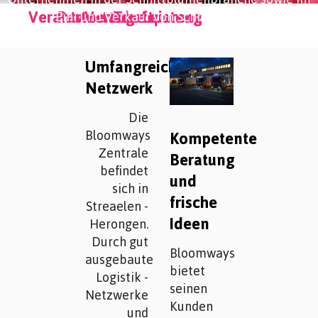
Verantwortung
Partnerschaft
Vertrauen
Transparenz
Leistung
Ein- und Verkauf von Schnittblumen.
Umfangreiches
Netzwerk
Die
Bloomways
Kompetente
Zentrale
Beratung
befindet
und
sich in
frische
Streaelen -
Ideen
Herongen.
Durch gut
Bloomways
ausgebaute
bietet
Logistik -
seinen
Netzwerke
Kunden
und