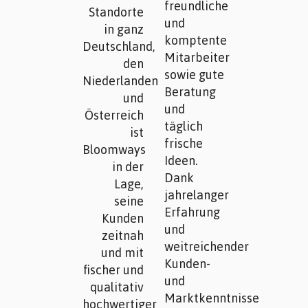
freundliche
Standorte
und
in ganz
komptente
Deutschland,
Mitarbeiter
den
sowie gute
Niederlanden
Beratung
und
und
Österreich
täglich
ist
frische
Bloomways
Ideen.
in der
Dank
Lage,
jahrelanger
seine
Erfahrung
Kunden
und
zeitnah
weitreichender
und mit
Kunden-
fischer und
und
qualitativ
Marktkenntnisse
hochwertiger