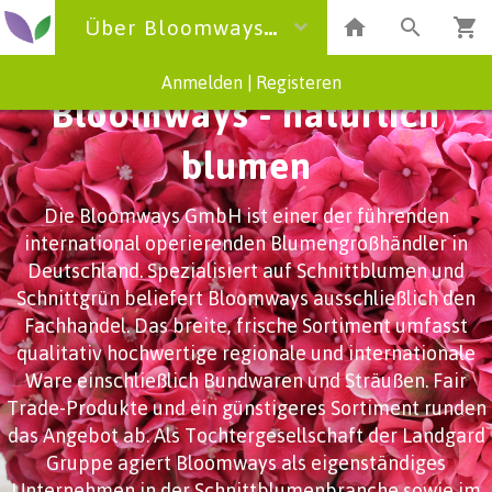
Über Bloomways Bloomways WebShop
Anmelden
|
Registeren
Bloomways - natürlich
blumen
Die Bloomways GmbH ist einer der führenden
international operierenden Blumengroßhändler in
Deutschland. Spezialisiert auf Schnittblumen und
Schnittgrün beliefert Bloomways ausschließlich den
Fachhandel. Das breite, frische Sortiment umfasst
qualitativ hochwertige regionale und internationale
Ware einschließlich Bundwaren und Sträußen. Fair
Trade-Produkte und ein günstigeres Sortiment runden
das Angebot ab. Als Tochtergesellschaft der Landgard
Gruppe agiert Bloomways als eigenständiges
Unternehmen in der Schnittblumenbranche sowie im