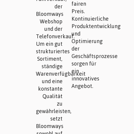
fairen
der
Preis.
Bloomways
Kontinuierliche
Webshop
Produktentwicklung
und der
und
Telefonverkauf.
Optimierung
Um ein gut
der
strukturiertes
Geschäftsprozesse
Sortiment,
sorgen für
ständige
ein
Warenverfügbarkeit
innovatives
und eine
Angebot.
konstante
Qualität
zu
gewährleisten,
setzt
Bloomways
sowohl auf