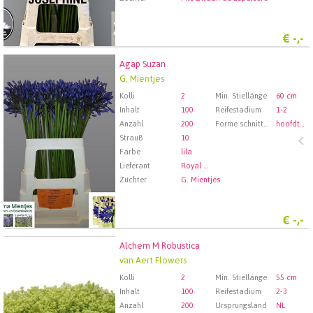
€
-,-
Agap Suzan
Agap Suzan
G. Mientjes
Wählen Sie zuerst ein Abfartdatum.
Kolli
2
Min. Stiellänge
60 cm
Inhalt
100
Reifestadium
1-2
Anzahl
200
Forme schnittblumen
hoofdtak
Strauß
10
Farbe
lila
Lieferant
Royal FloraHolland Aalsmeer
Züchter
G. Mientjes
€
-,-
Alchem M Robustica
Alchem M Robustica
van Aert Flowers
Wählen Sie zuerst ein Abfartdatum.
Kolli
2
Min. Stiellänge
55 cm
Inhalt
100
Reifestadium
2-3
Anzahl
200
Ursprungsland
NL