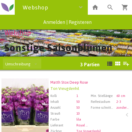
Webshop
Anmelden
|
Registeren
Webshop
Sonstige Saisonblumen
Umschreibung
3
Partien
Matth Stox Deep Rose
Matth Stox Deep Rose
Ton Vreugdenhil
Wählen Sie zuerst ein Abfartdatum.
Kolli
1
Min. Stiellänge
60 cm
Inhalt
50
Reifestadium
2-3
Anzahl
50
Forme schnittblumen
zonder wortel
Strauß
10
Farbe
lila
Lieferant
Royal FloraHolland Aalsmeer
Züchter
Ton Vreugdenhil