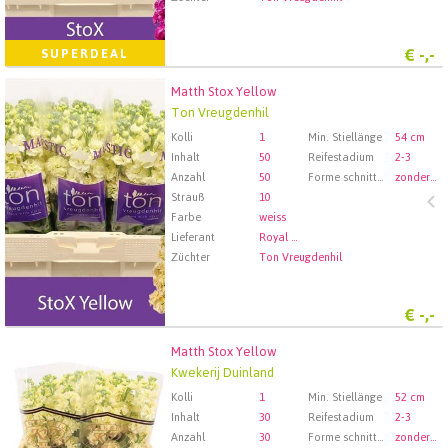
€
-,-
SUPERDEAL
Matth Stox Yellow
Matth Stox Yellow
Ton Vreugdenhil
Wählen Sie zuerst ein Abfartdatum.
Kolli
1
Min. Stiellänge
54 cm
Inhalt
50
Reifestadium
2-3
Anzahl
50
Forme schnittblumen
zonder wortel
Strauß
10
Farbe
weiss
Lieferant
Royal FloraHolland Aalsmeer
Züchter
Ton Vreugdenhil
€
-,-
Matth Stox Yellow
Matth Stox Yellow
Kwekerij Duinland
Wählen Sie zuerst ein Abfartdatum.
Kolli
1
Min. Stiellänge
52 cm
Inhalt
30
Reifestadium
2-3
Anzahl
30
Forme schnittblumen
zonder wortel