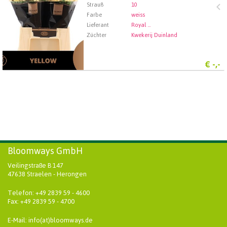
Strauß
10
Farbe
weiss
Lieferant
Royal FloraHolland Aalsmeer
Züchter
Kwekerij Duinland
€
-,-
Bloomways GmbH
Veilingstraße B 147
47638 Straelen - Herongen
Telefon: +49 2839 59 - 4600
Fax: +49 2839 59 - 4700
E-Mail: info(at)bloomways.de