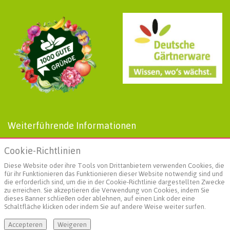
Weiterführende Informationen
AGBs
Cookie-Richtlinien
Datenschutz
Impressum
Diese Website oder ihre Tools von Drittanbietern verwenden Cookies, die
Landgard
für ihr Funktionieren das Funktionieren dieser Website notwendig sind und
die erforderlich sind, um die in der Cookie-Richtlinie dargestellten Zwecke
Social Media
zu erreichen. Sie akzeptieren die Verwendung von Cookies, indem Sie
dieses Banner schließen oder ablehnen, auf einen Link oder eine
Schaltfläche klicken oder indem Sie auf andere Weise weiter surfen.
Accepteren
Weigeren