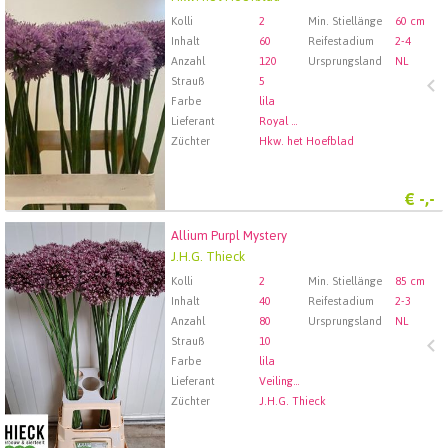
Wählen Sie zuerst ein Abfartdatum.
Kolli
2
Min. Stiellänge
60 cm
Inhalt
60
Reifestadium
2-4
Anzahl
120
Ursprungsland
NL
Strauß
5
Farbe
lila
Lieferant
Royal FloraHolland Aalsmeer
Züchter
Hkw. het Hoefblad
€
-,-
Allium Purpl Mystery
Allium Purpl Mystery
J.H.G. Thieck
Wählen Sie zuerst ein Abfartdatum.
Kolli
2
Min. Stiellänge
85 cm
Inhalt
40
Reifestadium
2-3
Anzahl
80
Ursprungsland
NL
Strauß
10
Farbe
lila
Lieferant
Veiling Rhein-Maas GmbH & Co. KG
Züchter
J.H.G. Thieck