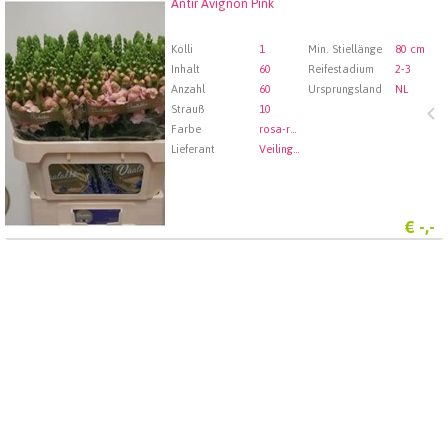
Antir Avignon Pink
Antir Avignon Pink
Wählen Sie zuerst ein Abfartdatum.
Kolli
1
Min. Stiellänge
80 cm
Inhalt
60
Reifestadium
2-3
Anzahl
60
Ursprungsland
NL
Strauß
10
Farbe
rosa-rosa
Lieferant
Veiling Rhein-Maas GmbH & Co. KG
€
-,-