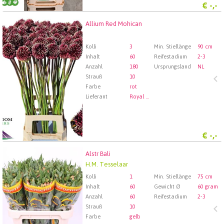
€
-,-
Allium Red Mohican
Allium Red Mohican
Wählen Sie zuerst ein Abfartdatum.
Kolli
3
Min. Stiellänge
90 cm
Inhalt
60
Reifestadium
2-3
Anzahl
180
Ursprungsland
NL
Strauß
10
Farbe
rot
Lieferant
Royal FloraHolland Aalsmeer
€
-,-
Alstr Bali
Alstr Bali
H.M. Tesselaar
Wählen Sie zuerst ein Abfartdatum.
Kolli
1
Min. Stiellänge
75 cm
Inhalt
60
Gewicht Ø
60 gram
Anzahl
60
Reifestadium
2-3
Strauß
10
Farbe
gelb