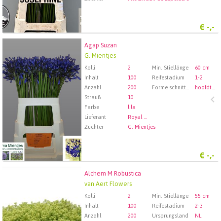
€
-,-
Agap Suzan
Agap Suzan
G. Mientjes
Wählen Sie zuerst ein Abfartdatum.
Kolli
2
Min. Stiellänge
60 cm
Inhalt
100
Reifestadium
1-2
Anzahl
200
Forme schnittblumen
hoofdtak
Strauß
10
Farbe
lila
Lieferant
Royal FloraHolland Aalsmeer
Züchter
G. Mientjes
€
-,-
Alchem M Robustica
Alchem M Robustica
van Aert Flowers
Wählen Sie zuerst ein Abfartdatum.
Kolli
2
Min. Stiellänge
55 cm
Inhalt
100
Reifestadium
2-3
Anzahl
200
Ursprungsland
NL