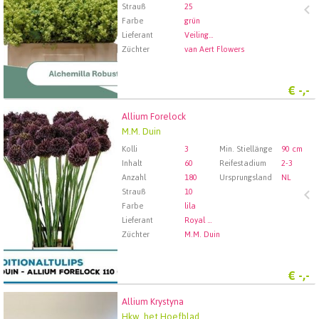
Strauß
25
Farbe
grün
Lieferant
Veiling Rhein-Maas GmbH & Co. KG
Züchter
van Aert Flowers
€
-,-
Allium Forelock
Allium Forelock
M.M. Duin
Wählen Sie zuerst ein Abfartdatum.
Kolli
3
Min. Stiellänge
90 cm
Inhalt
60
Reifestadium
2-3
Anzahl
180
Ursprungsland
NL
Strauß
10
Farbe
lila
Lieferant
Royal FloraHolland Aalsmeer
Züchter
M.M. Duin
€
-,-
Allium Krystyna
Allium Krystyna
Hkw. het Hoefblad