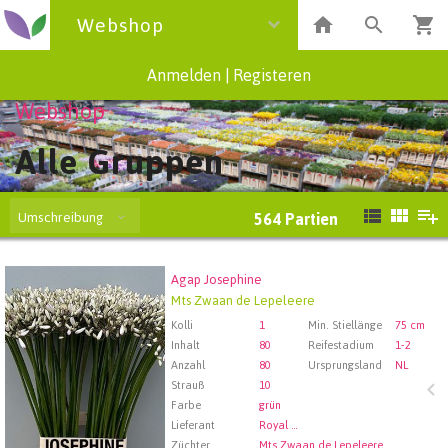
Webshop
Anmelden
|
Registeren
Webshop
Alle Gruppen
Umschreibung
564
Partien
Agap Josephine
Agap Josephine
Mts Zwaan de Lepeleere
Wählen Sie zuerst ein Abfartdatum.
Kolli
1
Min. Stiellänge
75 cm
Inhalt
80
Reifestadium
1-2
Anzahl
80
Ursprungsland
NL
Strauß
10
Farbe
grün
Lieferant
Royal FloraHolland Aalsmeer
Züchter
Mts Zwaan de Lepeleere