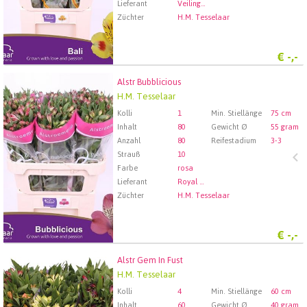
Lieferant
Veiling Rhein-Maas GmbH & Co. KG
Züchter
H.M. Tesselaar
€
-,-
Alstr Bubblicious
Alstr Bubblicious
H.M. Tesselaar
Wählen Sie zuerst ein Abfartdatum.
Kolli
1
Min. Stiellänge
75 cm
Inhalt
80
Gewicht Ø
55 gram
Anzahl
80
Reifestadium
3-3
Strauß
10
Farbe
rosa
Lieferant
Royal FloraHolland Aalsmeer
Züchter
H.M. Tesselaar
€
-,-
Alstr Gem In Fust
Alstr Gem In Fust
H.M. Tesselaar
Wählen Sie zuerst ein Abfartdatum.
Kolli
4
Min. Stiellänge
60 cm
Inhalt
60
Gewicht Ø
40 gram