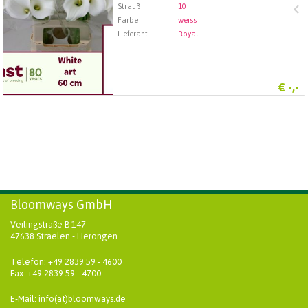
Strauß
10
Farbe
weiss
Lieferant
Royal FloraHolland Aalsmeer
€
-,-
Bloomways GmbH
Veilingstraße B 147
47638 Straelen - Herongen
Telefon: +49 2839 59 - 4600
Fax: +49 2839 59 - 4700
E-Mail: info(at)bloomways.de