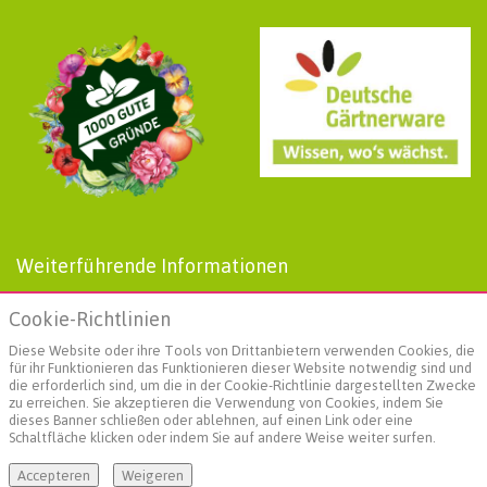
Weiterführende Informationen
AGBs
Cookie-Richtlinien
Datenschutz
Impressum
Diese Website oder ihre Tools von Drittanbietern verwenden Cookies, die
Landgard
für ihr Funktionieren das Funktionieren dieser Website notwendig sind und
die erforderlich sind, um die in der Cookie-Richtlinie dargestellten Zwecke
Social Media
zu erreichen. Sie akzeptieren die Verwendung von Cookies, indem Sie
dieses Banner schließen oder ablehnen, auf einen Link oder eine
Schaltfläche klicken oder indem Sie auf andere Weise weiter surfen.
Accepteren
Weigeren