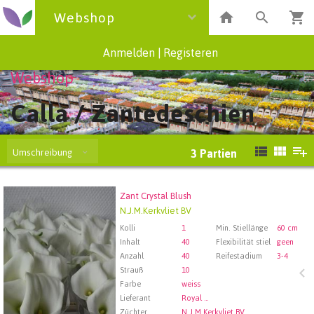
Webshop
Anmelden
|
Registeren
Webshop
Calla / Zantedeschien
Umschreibung
3
Partien
Zant Crystal Blush
Zant Crystal Blush
N.J.M.Kerkvliet BV
Wählen Sie zuerst ein Abfartdatum.
Kolli
1
Min. Stiellänge
60 cm
Inhalt
40
Flexibilität stiel
geen
Anzahl
40
Reifestadium
3-4
Strauß
10
Farbe
weiss
Lieferant
Royal FloraHolland Aalsmeer
Züchter
N.J.M.Kerkvliet BV