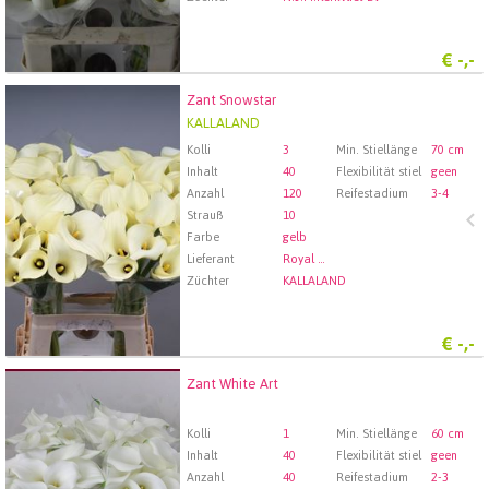
€
-,-
Zant Snowstar
Zant Snowstar
KALLALAND
Wählen Sie zuerst ein Abfartdatum.
Kolli
3
Min. Stiellänge
70 cm
Inhalt
40
Flexibilität stiel
geen
Anzahl
120
Reifestadium
3-4
Strauß
10
Farbe
gelb
Lieferant
Royal FloraHolland Aalsmeer
Züchter
KALLALAND
€
-,-
Zant White Art
Zant White Art
Wählen Sie zuerst ein Abfartdatum.
Kolli
1
Min. Stiellänge
60 cm
Inhalt
40
Flexibilität stiel
geen
Anzahl
40
Reifestadium
2-3