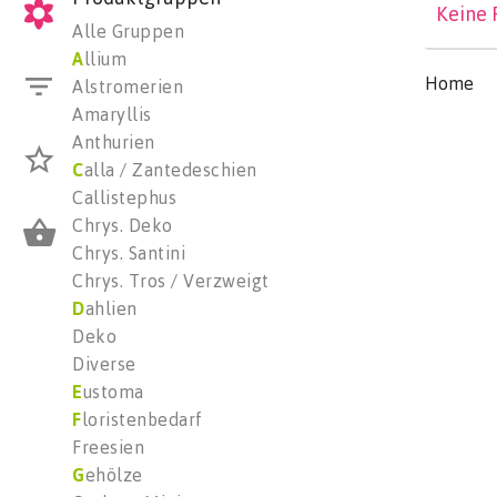
Keine 
Alle Gruppen
A
llium
Home
Alstromerien
Amaryllis
Anthurien
C
alla / Zantedeschien
Callistephus
Chrys. Deko
Chrys. Santini
Chrys. Tros / Verzweigt
D
ahlien
Deko
Diverse
E
ustoma
F
loristenbedarf
Freesien
G
ehölze