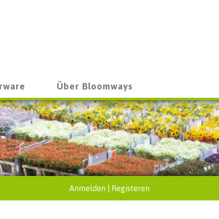
rware
Über Bloomways
Anmelden
|
Registeren