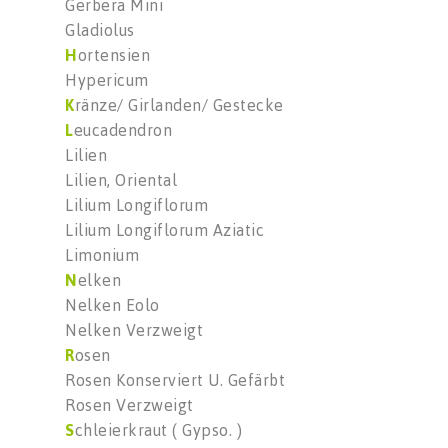
Gerbera Mini
Gladiolus
H
ortensien
Hypericum
K
ränze/ Girlanden/ Gestecke
L
eucadendron
Lilien
Lilien, Oriental
Lilium Longiflorum
Lilium Longiflorum Aziatic
Limonium
N
elken
Nelken Eolo
Nelken Verzweigt
R
osen
Rosen Konserviert U. Gefärbt
Rosen Verzweigt
S
chleierkraut ( Gypso. )