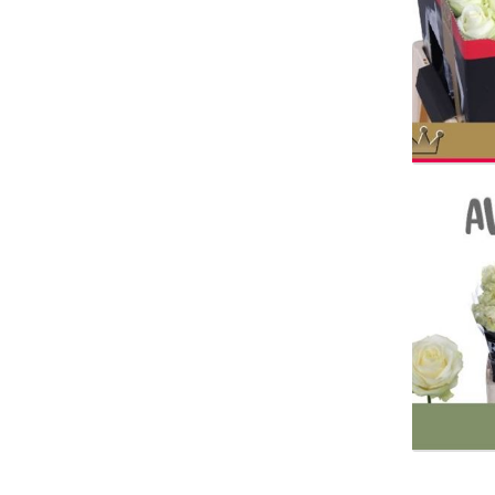
R Gr 
Wäh