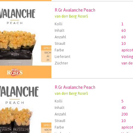
R Gr Avalanche Peach
Avalanche Peach
van den Berg RoseS
len Sie zuerst ein Abfartdatum.
Kolli
1
Inhalt
60
Anzahl
60
Strauß
10
Farbe
aprico
Lieferant
Züchter
van de
R Gr Avalanche Peach
Avalanche Peach
van den Berg RoseS
len Sie zuerst ein Abfartdatum.
Kolli
5
Inhalt
40
Anzahl
200
Strauß
10
Farbe
aprico