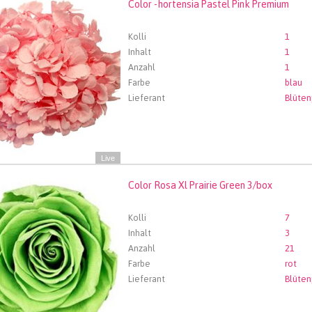
Color -hortensia Pastel Pink Premium
-hortensia Pastel Pink Premium
len Sie zuerst ein Abfartdatum.
Kolli
1
Inhalt
1
Anzahl
1
Farbe
blau
Lieferant
Live
Color Rosa Xl Prairie Green 3/box
Rosa Xl Prairie Green 3/box
len Sie zuerst ein Abfartdatum.
Kolli
7
Inhalt
3
Anzahl
21
Farbe
rot
Lieferant