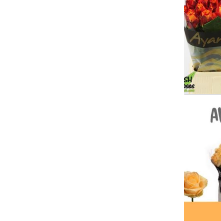
R Gr 
Wäh