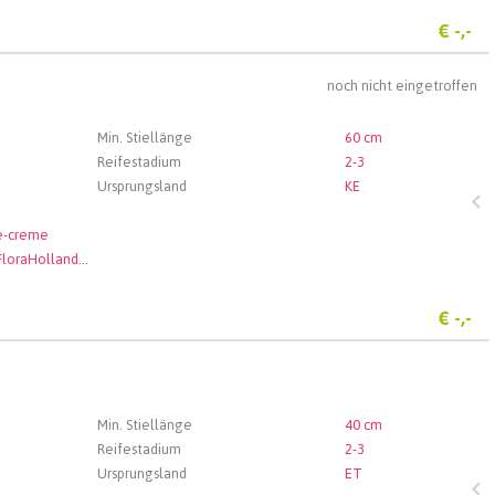
€
-,-
noch nicht eingetroffen
Min. Stiellänge
60 cm
Reifestadium
2-3
Ursprungsland
KE
e-creme
Royal FloraHolland Aalsmeer
€
-,-
Min. Stiellänge
40 cm
Reifestadium
2-3
Ursprungsland
ET