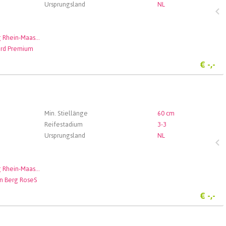
Ursprungsland
NL
Veiling Rhein-Maas GmbH & Co. KG
ard Premium
€
-,-
Min. Stiellänge
60 cm
Reifestadium
3-3
Ursprungsland
NL
Veiling Rhein-Maas GmbH & Co. KG
n Berg RoseS
€
-,-