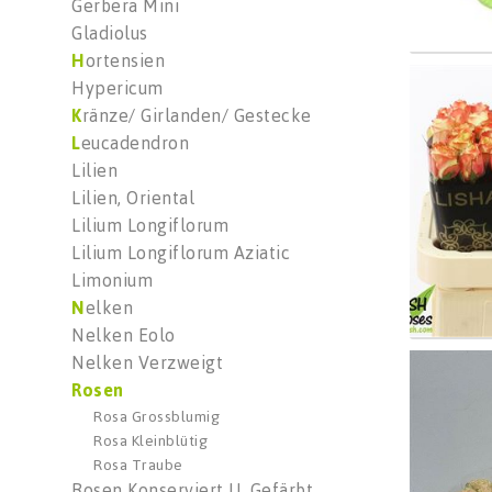
Gerbera Mini
Gladiolus
H
ortensien
R Gr 
Hypericum
Wäh
K
ränze/ Girlanden/ Gestecke
L
eucadendron
Lilien
Lilien, Oriental
Lilium Longiflorum
Lilium Longiflorum Aziatic
Limonium
N
elken
Nelken Eolo
Nelken Verzweigt
R Gr 
R
osen
Wäh
Rosa Grossblumig
Rosa Kleinblütig
Rosa Traube
Rosen Konserviert U. Gefärbt