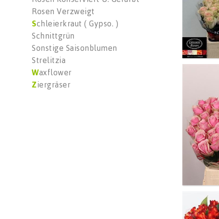
Rosen Verzweigt
S
chleierkraut ( Gypso. )
Schnittgrün
Sonstige Saisonblumen
Strelitzia
W
axflower
R Gr 
Z
iergräser
Wäh
R Gr 
Wäh