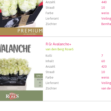
Anzahl
440
Strauß
10
Farbe
weiss
Lieferant
Züchter
Bernh
R Gr Avalanche+
Avalanche+
van den Berg RoseS
len Sie zuerst ein Abfartdatum.
Kolli
7
Inhalt
60
Anzahl
420
Strauß
10
Farbe
weiss
Lieferant
Züchter
van de