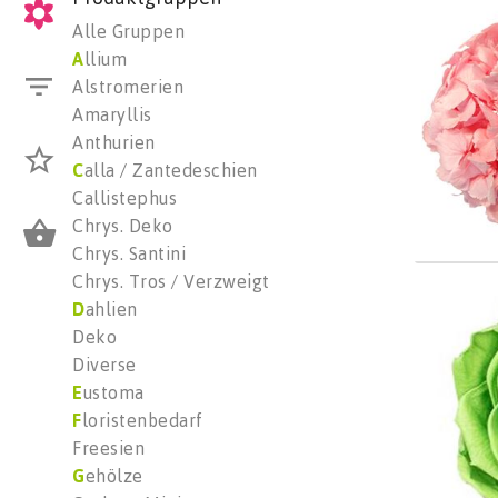
Color 
Alle Gruppen
Wäh
A
llium
Alstromerien
Amaryllis
Anthurien
C
alla / Zantedeschien
Callistephus
Chrys. Deko
Chrys. Santini
Chrys. Tros / Verzweigt
Color 
D
ahlien
Wäh
Deko
Diverse
E
ustoma
F
loristenbedarf
Freesien
G
ehölze