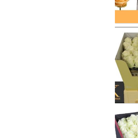
R Gr 
Wäh
R Gr 
Wäh