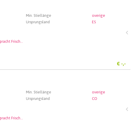
Min. Stiellänge
overige
Ursprungsland
ES
Blütenpracht Frischblumen GmbH
€
-,-
Min. Stiellänge
overige
Ursprungsland
CO
Blütenpracht Frischblumen GmbH