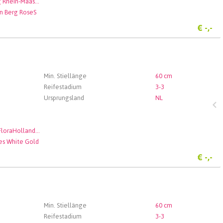
Veiling Rhein-Maas GmbH & Co. KG
n Berg RoseS
€
-,-
Min. Stiellänge
60 cm
Reifestadium
3-3
Ursprungsland
NL
Royal FloraHolland Aalsmeer
es White Gold
€
-,-
Min. Stiellänge
60 cm
Reifestadium
3-3