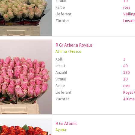
Strauß
10
Farbe
rosa
Lieferant
Züchter
Linsse
R Gr Athena Royale
Athena Royale
Altima / Fresco
len Sie zuerst ein Abfartdatum.
Kolli
3
Inhalt
60
Anzahl
180
Strauß
10
Farbe
rosa
Lieferant
Züchter
Altima
R Gr Atomic
Atomic
Ayana
len Sie zuerst ein Abfartdatum.