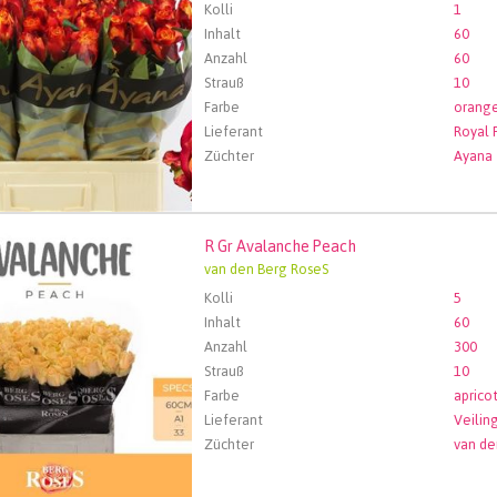
Kolli
1
Inhalt
60
Anzahl
60
Strauß
10
Farbe
orang
Lieferant
Züchter
Ayana
R Gr Avalanche Peach
Avalanche Peach
van den Berg RoseS
len Sie zuerst ein Abfartdatum.
Kolli
5
Inhalt
60
Anzahl
300
Strauß
10
Farbe
aprico
Lieferant
Züchter
van de