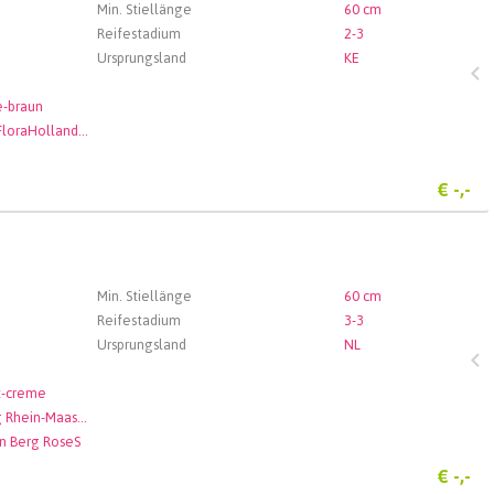
Min. Stiellänge
60 cm
Reifestadium
2-3
Ursprungsland
KE
e-braun
Royal FloraHolland Aalsmeer
€
-,-
Min. Stiellänge
60 cm
Reifestadium
3-3
Ursprungsland
NL
t-creme
Veiling Rhein-Maas GmbH & Co. KG
n Berg RoseS
€
-,-