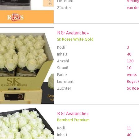
Lieferant
Züchter
van de
R Gr Avalanche+
Avalanche+
SK Roses White Gold
len Sie zuerst ein Abfartdatum.
Kolli
3
Inhalt
40
Anzahl
120
Strauß
10
Farbe
weiss
Lieferant
Züchter
SK Ros
R Gr Avalanche+
Avalanche+
Bernhard Premium
len Sie zuerst ein Abfartdatum.
Kolli
11
Inhalt
40