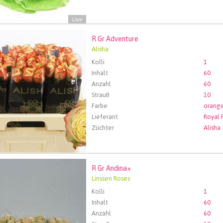
Live
R Gr Adventure
Adventure
Alisha
len Sie zuerst ein Abfartdatum.
Kolli
1
Inhalt
60
Anzahl
60
Strauß
10
Farbe
orang
Lieferant
Züchter
Alisha
R Gr Andina+
Andina+
Linssen Roses
len Sie zuerst ein Abfartdatum.
Kolli
1
Inhalt
60
Anzahl
60