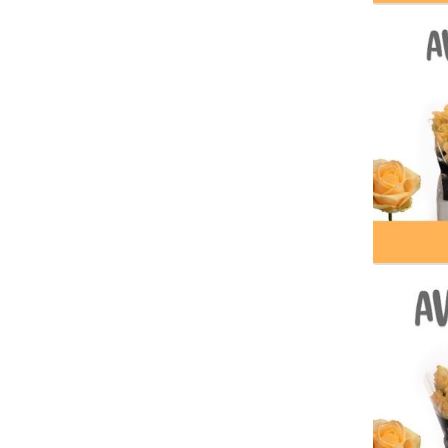
R Gr 
Wäh
R Gr 
Wäh