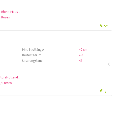
Veiling Rhein-Maas GmbH & Co. KG
n Roses
€
-,-
Min. Stiellänge
40 cm
Reifestadium
2-3
Ursprungsland
KE
Royal FloraHolland Aalsmeer
 / Fresco
€
-,-