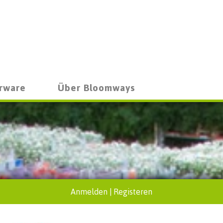
rware
Über Bloomways
Anmelden
|
Registeren