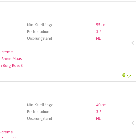
Min. Stiellänge
55 cm
Reifestadium
3-3
Ursprungsland
NL
t-creme
Veiling Rhein-Maas GmbH & Co. KG
n Berg RoseS
€
-,-
Min. Stiellänge
40 cm
Reifestadium
3-3
Ursprungsland
NL
t-creme