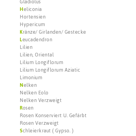
Gladiolus
H
eliconia
Hortensien
Hypericum
K
ränze/ Girlanden/ Gestecke
L
eucadendron
Lilien
Lilien, Oriental
Lilium Longiflorum
Lilium Longiflorum Aziatic
Limonium
N
elken
Nelken Eolo
Nelken Verzweigt
R
osen
Rosen Konserviert U. Gefärbt
Rosen Verzweigt
S
chleierkraut ( Gypso. )