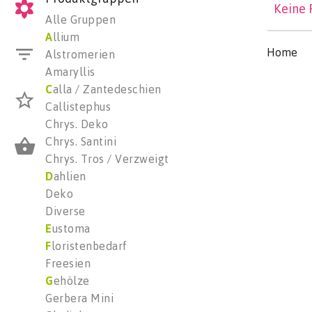
Keine 
Alle Gruppen
A
llium
Home
Alstromerien
Amaryllis
C
alla / Zantedeschien
Callistephus
Chrys. Deko
Chrys. Santini
Chrys. Tros / Verzweigt
D
ahlien
Deko
Diverse
E
ustoma
F
loristenbedarf
Freesien
G
ehölze
Gerbera Mini