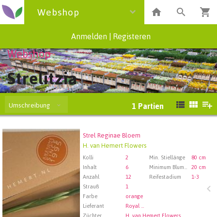
Webshop
Anmelden
|
Registeren
Webshop
Strelitzia
Umschreibung
1
Partien
Strel Reginae Bloem
Strel Reginae Bloem
H. van Hemert Flowers
Wählen Sie zuerst ein Abfartdatum.
Kolli
2
Min. Stiellänge
80 cm
Inhalt
6
Minimum Blume Mantel Länge (cm)
20 cm
Anzahl
12
Reifestadium
1-3
Strauß
1
Farbe
orange
Lieferant
Royal FloraHolland Aalsmeer
Züchter
H. van Hemert Flowers