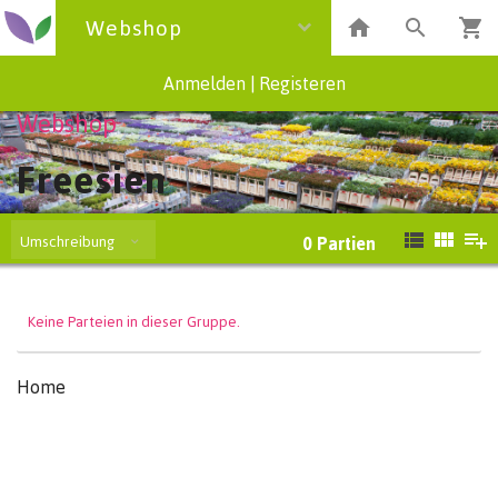
Webshop
Anmelden
|
Registeren
Webshop
Freesien
Umschreibung
0
Partien
Keine Parteien in dieser Gruppe.
Home