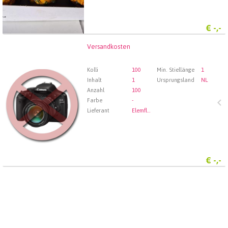
€
-,-
Versandkosten
Versandkosten
Wählen Sie zuerst ein Abfartdatum.
Kolli
100
Min. Stiellänge
1
Inhalt
1
Ursprungsland
NL
Anzahl
100
Farbe
-
Lieferant
Elemflora Srl (vormals Oliflor)
€
-,-