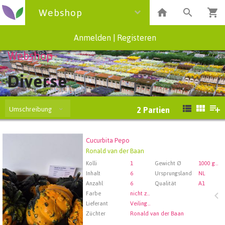
Webshop
Anmelden
|
Registeren
Webshop
Diverse
Umschreibung
2
Partien
Cucurbita Pepo
Cucurbita Pepo
Ronald van der Baan
Wählen Sie zuerst ein Abfartdatum.
Kolli
1
Gewicht Ø
1000 gram
Inhalt
6
Ursprungsland
NL
Anzahl
6
Qualität
A1
Farbe
nicht zugewiesen
Lieferant
Veiling Rhein-Maas GmbH & Co. KG
Züchter
Ronald van der Baan