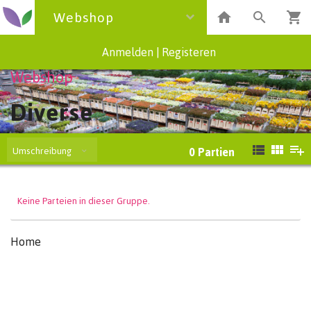
Webshop
Anmelden
|
Registeren
Webshop
Diverse
Umschreibung
0
Partien
Keine Parteien in dieser Gruppe.
Home